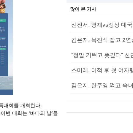
많이 본 기사
신진서, 영재vs정상 대국
김은지, 목진석 잡고 2연
“정말 기쁘고 뜻깊다” 신민
스미레, 이적 후 첫 여자
김은지, 한주영 꺾고 숙녀
둑대회를 개최한다.
는 이번 대회는 ‘바다의 날’을