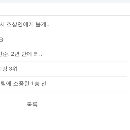
서 조상연에게 불계..
승
준, 2년 만에 되..
랭킹 3위
팀에 소중한 1승 선..
목록