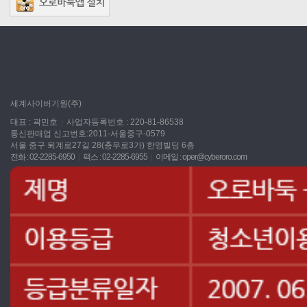
세계사이버기원(주)
대표 : 곽민호
|
사업자등록번호 : 220-81-86538
통신판매업 신고번호:2011-서울중구-0579
서울 중구 퇴계로27길 28(충무로3가) 한영빌딩 6층
전화 : 02-2285-6950
|
팩스 : 02-2285-6955
|
이메일 :
oper@cyberoro.com