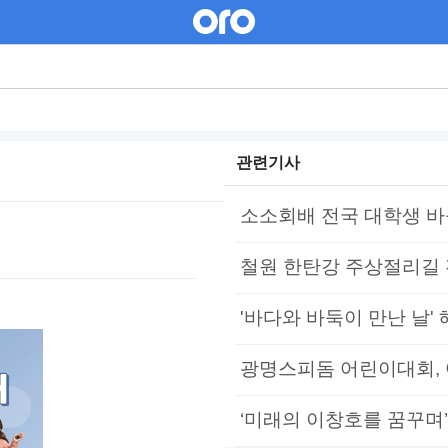
관련기사
소소회배 전국 대학생 바둑
철원 한탄강 주상절리길 
'바다와 바둑이 만난 날' 
광명스피돔 어린이대회, 어린
‘미래의 이창호를 꿈꾸며’