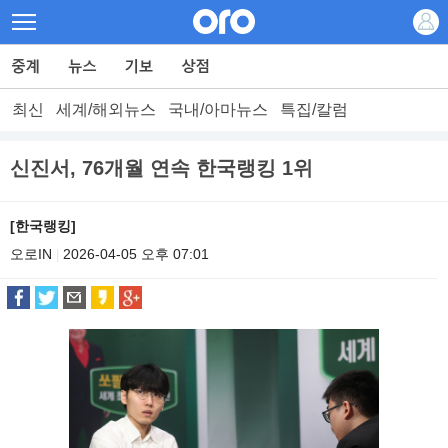
최신
세계/해외뉴스
국내/아마뉴스
특집/칼럼
신진서, 76개월 연속 한국랭킹 1위
[한국랭킹]
오로IN
2026-04-05 오후 07:01
|