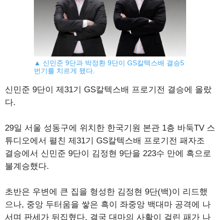
▲ 신민준 9단과 박정환 9단이 GS칼텍스배 결승5
번기를 치르게 됐다.
신민준 9단이 제31기 GS칼텍스배 프로기전 결승에 올랐
다.
29일 서울 성동구에 위치한 한국기원 본관 1층 바둑TV 스
튜디오에서 펼친 제31기 GS칼텍스배 프로기전 패자조
결승에서 신민준 9단이 김정현 9단을 223수 만에 흑으로
불계승했다.
초반은 우변에 큰 집을 형성한 김정현 9단(백)이 리드했
으나, 중앙 두터움을 쌓은 흑이 좌중앙 백대마 공격에 나
서며 판세가 뒤집혔다. 결국 대마의 사활이 걸린 패가 나