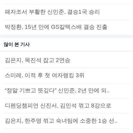
패자조서 부활한 신민준, 결승1국 승리
박정환, 15년 만에 GS칼텍스배 결승 진출
많이 본 기사
김은지, 목진석 잡고 2연승
스미레, 이적 후 첫 여자랭킹 3위
“정말 기쁘고 뜻깊다” 신민준, 2년 만에 되..
디펜딩챔피언 신진서, 김민석 꺾고 8강으로
김은지, 한주영 꺾고 숙녀팀에 소중한 1승 선..