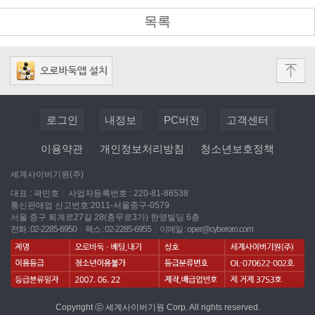
목록
로그인
내정보
PC버전
고객센터
이용약관
|
개인정보처리방침
|
청소년보호정책
세계사이버기원(주)
대표 : 곽민호
|
사업자등록번호 : 220-81-86538
통신판매업 신고번호:2011-서울중구-0579
서울 중구 퇴계로27길 28(충무로3가) 한영빌딩 6층
전화 : 02-2285-6950
|
팩스 : 02-2285-6955
|
이메일 :
oper@cyberoro.com
Copyright ⓒ 세계사이버기원 Corp. All rights reserved.