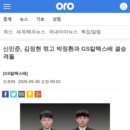
최신
세계/해외뉴스
국내/아마뉴스
특집/칼럼
신민준, 김정현 꺾고 박정환과 GS칼텍스배 결승
격돌
[GS칼텍스배]
오로IN
2026-05-30 오전 00:02
|