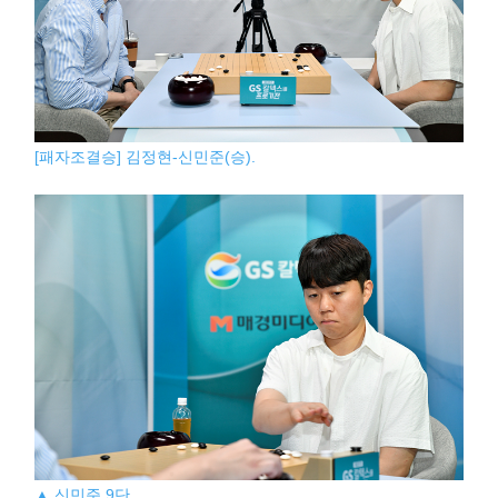
[패자조결승] 김정현-신민준(승).
▲ 신민준 9단.