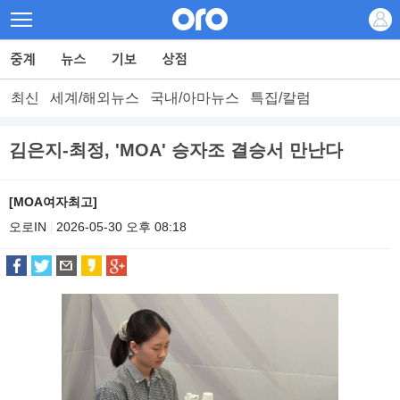
최신
세계/해외뉴스
국내/아마뉴스
특집/칼럼
김은지-최정, 'MOA' 승자조 결승서 만난다
[MOA여자최고]
오로IN
2026-05-30 오후 08:18
|