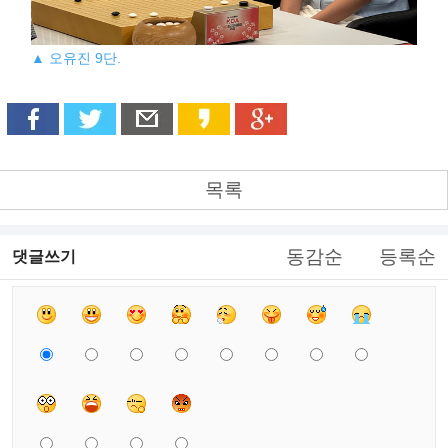
▲ 오유진 9단.
목록
동감순
등록순
댓글쓰기