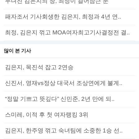
무뎌진 김은지의 창, 최정이 걸어잠근 문
패자조서 기사회생한 김은지, 최정과 4년 연..
최정, 김은지 꺾고 MOA여자최고기사결정전 결..
많이 본 기사
김은지, 목진석 잡고 2연승
신진서, 영재vs정상 대국서 조상연에게 불계..
“정말 기쁘고 뜻깊다” 신민준, 2년 만에 되..
스미레, 이적 후 첫 여자랭킹 3위
김은지, 한주영 꺾고 숙녀팀에 소중한 1승 선..