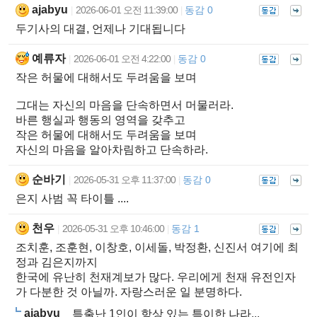
ajabyu
2026-06-01 오전 11:39:00
동감 0
|
|
두기사의 대결, 언제나 기대됩니다
예류자
2026-06-01 오전 4:22:00
동감 0
|
|
작은 허물에 대해서도 두려움을 보며
그대는 자신의 마음을 단속하면서 머물러라.
바른 행실과 행동의 영역을 갖추고
작은 허물에 대해서도 두려움을 보며
자신의 마음을 알아차림하고 단속하라.
순바기
2026-05-31 오후 11:37:00
동감 0
|
|
은지 사범 꼭 타이틀 ....
천우
2026-05-31 오후 10:46:00
동감 1
|
|
조치훈, 조훈현, 이창호, 이세돌, 박정환, 신진서 여기에 최
정과 김은지까지
한국에 유난히 천재계보가 많다. 우리에게 천재 유전인자
가 다분한 것 아닐까. 자랑스러운 일 분명하다.
ajabyu
특출난 1인이 항상 있는 특이한 나라...