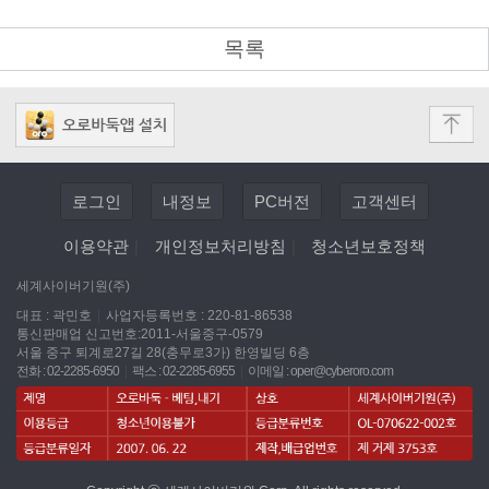
목록
로그인
내정보
PC버전
고객센터
이용약관
|
개인정보처리방침
|
청소년보호정책
세계사이버기원(주)
대표 : 곽민호
|
사업자등록번호 : 220-81-86538
통신판매업 신고번호:2011-서울중구-0579
서울 중구 퇴계로27길 28(충무로3가) 한영빌딩 6층
전화 : 02-2285-6950
|
팩스 : 02-2285-6955
|
이메일 :
oper@cyberoro.com