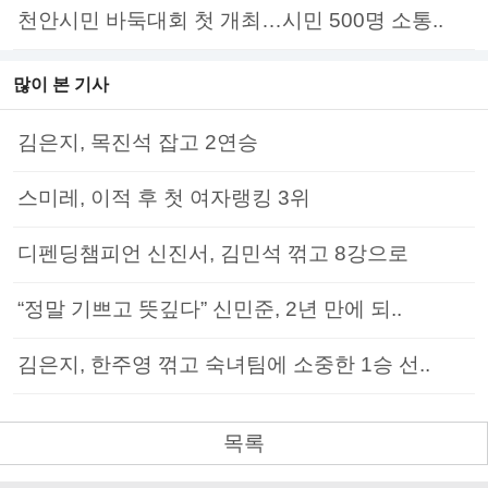
천안시민 바둑대회 첫 개최…시민 500명 소통..
많이 본 기사
김은지, 목진석 잡고 2연승
스미레, 이적 후 첫 여자랭킹 3위
디펜딩챔피언 신진서, 김민석 꺾고 8강으로
“정말 기쁘고 뜻깊다” 신민준, 2년 만에 되..
김은지, 한주영 꺾고 숙녀팀에 소중한 1승 선..
목록