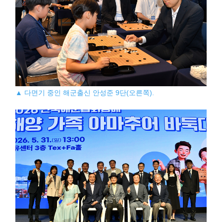
▲ 다면기 중인 해군출신 안성준 9단(오른쪽).