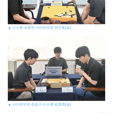
▲ 소소회 조완규-사이버오로 박건호(승)
▲ 사이버오로 김승구-소소회 김정현(승)