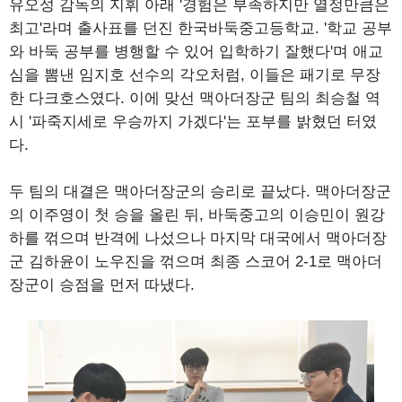
유오성 감독의 지휘 아래 '경험은 부족하지만 열정만큼은
최고'라며 출사표를 던진 한국바둑중고등학교. '학교 공부
와 바둑 공부를 병행할 수 있어 입학하기 잘했다'며 애교
심을 뽐낸 임지호 선수의 각오처럼, 이들은 패기로 무장
한 다크호스였다. 이에 맞선 맥아더장군 팀의 최승철 역
시 '파죽지세로 우승까지 가겠다'는 포부를 밝혔던 터였
다.
두 팀의 대결은 맥아더장군의 승리로 끝났다. 맥아더장군
의 이주영이 첫 승을 올린 뒤, 바둑중고의 이승민이 원강
하를 꺾으며 반격에 나섰으나 마지막 대국에서 맥아더장
군 김하윤이 노우진을 꺾으며 최종 스코어 2-1로 맥아더
장군이 승점을 먼저 따냈다.