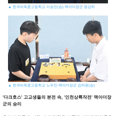
▲ 한국바둑중고등학교 이승민(승)-맥아더장군 원강하
▲ 한국바둑중고등학교 노우진-맥아더장군 김하윤(승)
'다크호스' 고교생들의 분전 속, '인천상륙작전' 맥아더장
군의 승리