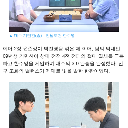
▲ 대주 기민찬(승) - 진남토건 한주영
이어 2장 윤준상이 박진영을 꺾은 데 이어, 팀의 막내인
09년생 기민찬이 상대 전적 4전 전패의 절대 열세를 극복
하고 한주영을 제압하며 대주의 3-0 완승을 완성했다. 신
구 조화의 밸런스가 제대로 빛을 발한 한판이었다.