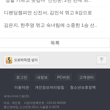
“정말 기쁘고 뜻깊다” 신민준, 2년 만에 되..
디펜딩챔피언 신진서, 김민석 꺾고 8강으로
김은지, 한주영 꺾고 숙녀팀에 소중한 1승 선..
목록
로그인
내정보
PC버전
고객센터
이용약관
|
개인정보처리방침
|
청소년보호정책
세계사이버기원(주)
대표 : 곽민호
|
사업자등록번호 : 220-81-86538
통신판매업 신고번호:2011-서울중구-0579