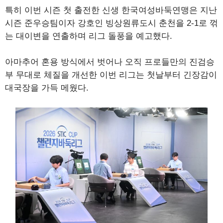
특히 이번 시즌 첫 출전한 신생 한국여성바둑연맹은 지난
시즌 준우승팀이자 강호인 빙상원류도시 춘천을 2-1로 꺾
는 대이변을 연출하며 리그 돌풍을 예고했다.
아마추어 혼용 방식에서 벗어나 오직 프로들만의 진검승
부 무대로 체질을 개선한 이번 리그는 첫날부터 긴장감이
대국장을 가득 메웠다.