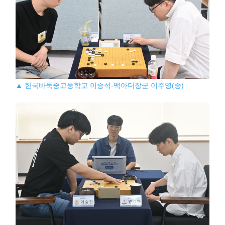
▲ 한국바둑중고등학교 이승석-맥아더장군 이주영(승)