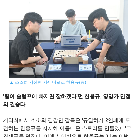
▲ 소소회 김상영-사이버오로 한웅규(승)
'팀이 슬럼프에 빠지면 잘하겠다'던 한웅규, 영양가 만점
의 결승타
개막식에서 소소회 김강민 감독은 '유일하게 2연패에 도
전하는 한웅규를 저지해 아름다운 스토리를 만들겠다'고
견제구를 던졌다. 이에 사이버오로 한웅규는 '나는 이번