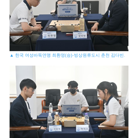
▲ 한국 여성바둑연맹 최환영(승)-빙상원류도시 춘천 김다빈.