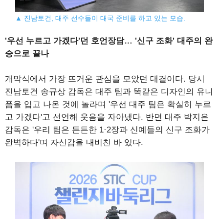
▲ 진남토건, 대주 선수들이 대국 준비를 하고 있는 모습.
'우선 누르고 가겠다'던 호언장담… '신구 조화' 대주의 완
승으로 끝나
개막식에서 가장 뜨거운 관심을 모았던 대결이다. 당시
진남토건 송규상 감독은 대주 팀과 똑같은 디자인의 유니
폼을 입고 나온 것에 놀라며 '우선 대주 팀은 확실히 누르
고 가겠다'고 선언해 웃음을 자아냈다. 반면 대주 박지은
감독은 '우리 팀은 든든한 1·2장과 신예들의 신구 조화가
완벽하다'며 자신감을 내비친 바 있다.