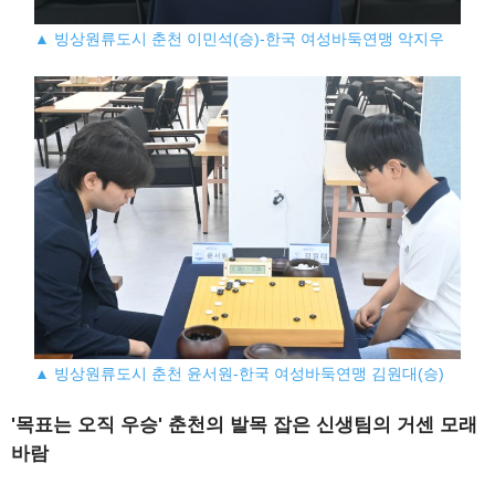
▲ 빙상원류도시 춘천 이민석(승)-한국 여성바둑연맹 악지우
▲ 빙상원류도시 춘천 윤서원-한국 여성바둑연맹 김원대(승)
'목표는 오직 우승' 춘천의 발목 잡은 신생팀의 거센 모래
바람