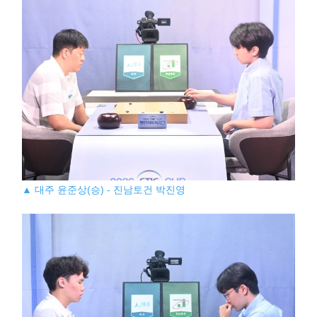
▲ 대주 윤준상(승) - 진남토건 박진영