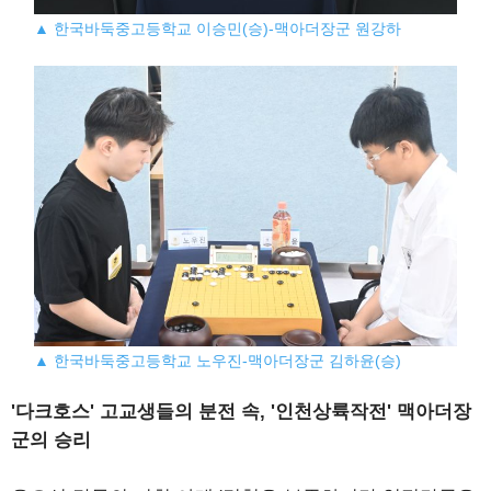
▲ 한국바둑중고등학교 이승민(승)-맥아더장군 원강하
▲ 한국바둑중고등학교 노우진-맥아더장군 김하윤(승)
'다크호스' 고교생들의 분전 속, '인천상륙작전' 맥아더장
군의 승리