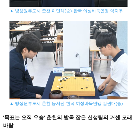
▲ 빙상원류도시 춘천 이민석(승)-한국 여성바둑연맹 악지우
▲ 빙상원류도시 춘천 윤서원-한국 여성바둑연맹 김원대(승)
'목표는 오직 우승' 춘천의 발목 잡은 신생팀의 거센 모래
바람