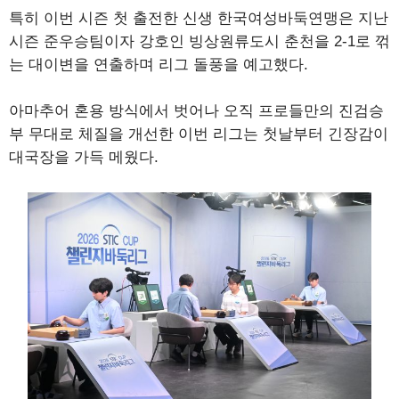
특히 이번 시즌 첫 출전한 신생 한국여성바둑연맹은 지난
시즌 준우승팀이자 강호인 빙상원류도시 춘천을 2-1로 꺾
는 대이변을 연출하며 리그 돌풍을 예고했다.
아마추어 혼용 방식에서 벗어나 오직 프로들만의 진검승
부 무대로 체질을 개선한 이번 리그는 첫날부터 긴장감이
대국장을 가득 메웠다.