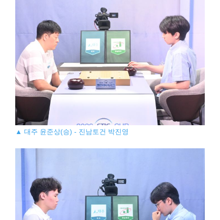
▲ 대주 윤준상(승) - 진남토건 박진영