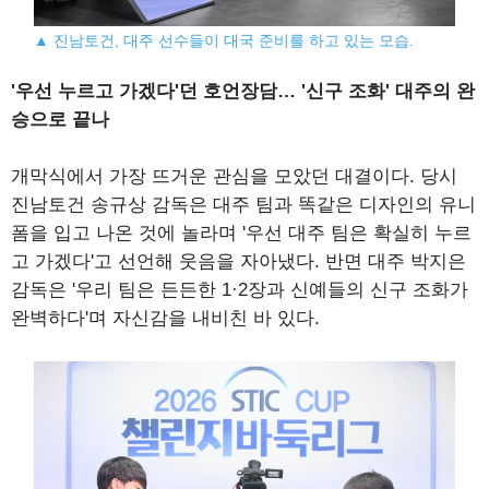
▲ 진남토건, 대주 선수들이 대국 준비를 하고 있는 모습.
'우선 누르고 가겠다'던 호언장담… '신구 조화' 대주의 완
승으로 끝나
개막식에서 가장 뜨거운 관심을 모았던 대결이다. 당시
진남토건 송규상 감독은 대주 팀과 똑같은 디자인의 유니
폼을 입고 나온 것에 놀라며 '우선 대주 팀은 확실히 누르
고 가겠다'고 선언해 웃음을 자아냈다. 반면 대주 박지은
감독은 '우리 팀은 든든한 1·2장과 신예들의 신구 조화가
완벽하다'며 자신감을 내비친 바 있다.