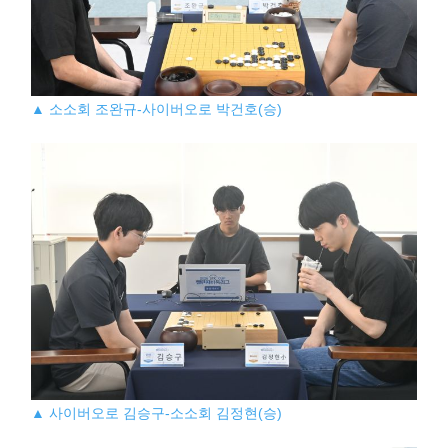
▲ 소소회 조완규-사이버오로 박건호(승)
▲ 사이버오로 김승구-소소회 김정현(승)