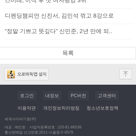
스미레, 이적 후 첫 여자랭킹 3위
디펜딩챔피언 신진서, 김민석 꺾고 8강으로
“정말 기쁘고 뜻깊다” 신민준, 2년 만에 되..
목록
로그인
내정보
PC버전
고객센터
이용약관
|
개인정보처리방침
|
청소년보호정책
세계사이버기원(주)
대표 : 곽민호
|
사업자등록번호 : 220-81-86538
통신판매업 신고번호:2011-서울중구-0579