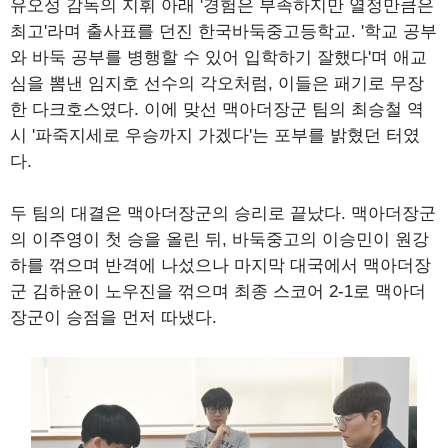
유오성 감독의 지휘 아래 '경험은 부족하지만 열정만큼은
최고'라며 출사표를 던진 한국바둑중고등학교. '학교 공부
와 바둑 공부를 병행할 수 있어 입학하기 잘했다'며 애교
심을 뽐낸 임지호 선수의 각오처럼, 이들은 패기로 무장
한 다크호스였다. 이에 맞선 맥아더장군 팀의 최승철 역
시 '파죽지세로 우승까지 가겠다'는 포부를 밝혔던 터였
다.
두 팀의 대결은 맥아더장군의 승리로 끝났다. 맥아더장군
의 이주영이 첫 승을 올린 뒤, 바둑중고의 이승민이 원강
하를 꺾으며 반격에 나섰으나 마지막 대국에서 맥아더장
군 김하윤이 노우진을 꺾으며 최종 스코어 2-1로 맥아더
장군이 승점을 먼저 따냈다.