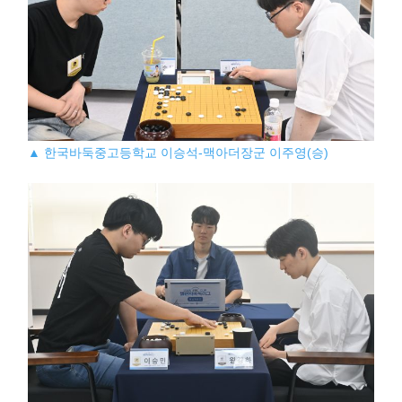
▲ 한국바둑중고등학교 이승석-맥아더장군 이주영(승)