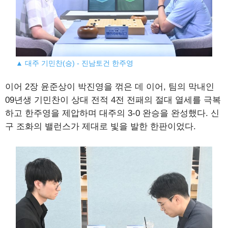
▲ 대주 기민찬(승) - 진남토건 한주영
이어 2장 윤준상이 박진영을 꺾은 데 이어, 팀의 막내인
09년생 기민찬이 상대 전적 4전 전패의 절대 열세를 극복
하고 한주영을 제압하며 대주의 3-0 완승을 완성했다. 신
구 조화의 밸런스가 제대로 빛을 발한 한판이었다.