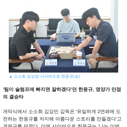
▲ 소소회 김상영-사이버오로 한웅규(승)
'팀이 슬럼프에 빠지면 잘하겠다'던 한웅규, 영양가 만점
의 결승타
개막식에서 소소회 김강민 감독은 '유일하게 2연패에 도
전하는 한웅규를 저지해 아름다운 스토리를 만들겠다'고
견제구를 던졌다. 이에 사이버오로 한웅규는 '나는 이번