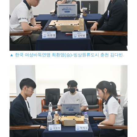
▲ 한국 여성바둑연맹 최환영(승)-빙상원류도시 춘천 김다빈.