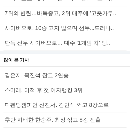
7위의 반란…바둑중고, 2위 대주에 '고춧가루..
사이버오로, 10승 고지 밟으며 선두...드러나..
단독 선두 사이버오로… 대주 '1게임 차' 맹..
많이 본 기사
김은지, 목진석 잡고 2연승
스미레, 이적 후 첫 여자랭킹 3위
디펜딩챔피언 신진서, 김민석 꺾고 8강으로
후반 지배한 한승주, 최정 꺾고 8강 진출