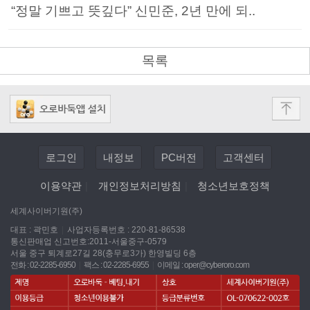
“정말 기쁘고 뜻깊다” 신민준, 2년 만에 되..
목록
로그인
내정보
PC버전
고객센터
이용약관
|
개인정보처리방침
|
청소년보호정책
세계사이버기원(주)
대표 : 곽민호
|
사업자등록번호 : 220-81-86538
통신판매업 신고번호:2011-서울중구-0579
서울 중구 퇴계로27길 28(충무로3가) 한영빌딩 6층
전화 : 02-2285-6950
|
팩스 : 02-2285-6955
|
이메일 :
oper@cyberoro.com