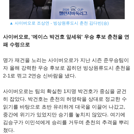
▲ 사이버오로 조상연 - 빙상원류도시 춘천 김다빈(승)
사이버오로, '에이스 박건호 앞세워' 우승 후보 춘천을 연
패 수렁으로
명가 재건을 노리는 사이버오로가 지난 시즌 준우승팀이
자 올해 강력한 우승 후보로 꼽히던 빙상원류도시 춘천을
2-1로 꺾고 2연승 신바람을 냈다.
사이버오로는 팀의 확실한 1지명 박건호가 중심을 굳건
히 잡았다. 박건호는 춘천의 허영락을 상대로 정교한 수
읽기를 바탕으로 초반 유리하게 대국을 이끌어 나갔고,
중간에 위기가 있었지만 승기를 놓치지 않았다. 여기에
김승구가 이민석에게 승리를 거두며 춘천의 추격을 뿌리
쳤다.