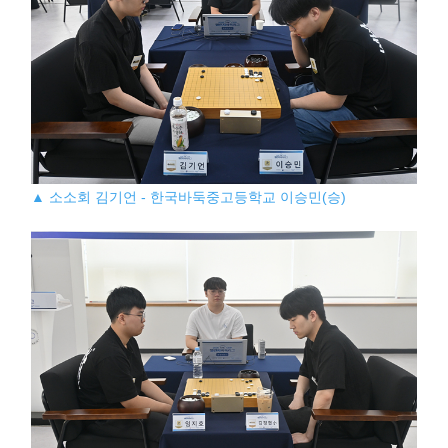
▲ 소소회 김기언 - 한국바둑중고등학교 이승민(승)