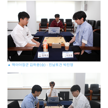
▲ 맥아더장군 김하윤(승) - 진남토건 박진영