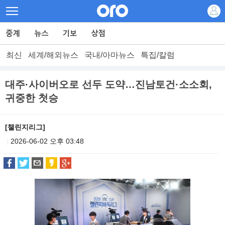
최신
세계/해외뉴스
국내/아마뉴스
특집/칼럼
대주·사이버오로 선두 도약…진남토건·소소회,
귀중한 첫승
[챌린지리그]
2026-06-02 오후 03:48
|