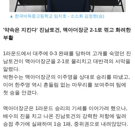
▲ 한국바둑중고등학교 임지호 - 소소회 김정현(승)
'약속은 지킨다' 진남토건, 맥아더장군 2-1로 꺾고 화려한
부활
1라운드에서 대주에 0-3 완패를 당하며 고개를 숙였던 진
남토건이 맥아더장군을 2-1로 물리치고 대반격의 서막을
알렸다.
박현수는 맥아더장군의 이주영을 상대로 승리를 따냈고,
이어 한주영 역시 흔들림 없는 마무리를 보여주며 팀에
첫 승을 안겼다.
맥아더장군은 1라운드 승리의 기세를 이어가려 했으나,
배수의 진을 치고 나온 진남토건의 강력한 저항에 밀려
승점 추가에 실패하며 1승 1패, 중위권으로 내려앉았다.