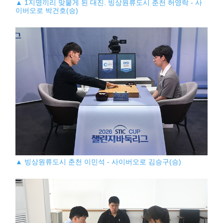
▲ 1지명끼리 맞붙게 된 대진. 빙상원류도시 춘천 허영락 - 사
이버오로 박건호(승)
▲ 빙상원류도시 춘천 이민석 - 사이버오로 김승구(승)