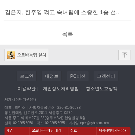
김은지, 한주영 꺾고 숙녀팀에 소중한 1승 선..
목록
로그인
내정보
PC버전
고객센터
이용약관
|
개인정보처리방침
|
청소년보호정책
세계사이버기원(주)
대표 : 곽민호
|
사업자등록번호 : 220-81-86538
통신판매업 신고번호:2011-서울중구-0579
서울 중구 퇴계로27길 28(충무로3가) 한영빌딩 6층
전화 : 02-2285-6950
|
팩스 : 02-2285-6955
|
이메일 :
oper@cyberoro.com