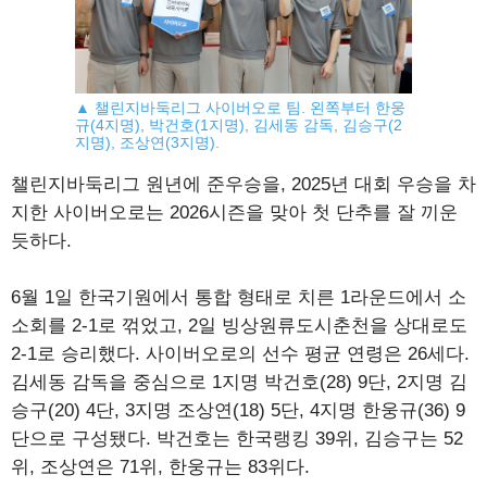
▲ 챌린지바둑리그 사이버오로 팀. 왼쪽부터 한웅
규(4지명), 박건호(1지명), 김세동 감독, 김승구(2
지명), 조상연(3지명).
챌린지바둑리그 원년에 준우승을, 2025년 대회 우승을 차
지한 사이버오로는 2026시즌을 맞아 첫 단추를 잘 끼운
듯하다.
6월 1일 한국기원에서 통합 형태로 치른 1라운드에서 소
소회를 2-1로 꺾었고, 2일 빙상원류도시춘천을 상대로도
2-1로 승리했다. 사이버오로의 선수 평균 연령은 26세다.
김세동 감독을 중심으로 1지명 박건호(28) 9단, 2지명 김
승구(20) 4단, 3지명 조상연(18) 5단, 4지명 한웅규(36) 9
단으로 구성됐다. 박건호는 한국랭킹 39위, 김승구는 52
위, 조상연은 71위, 한웅규는 83위다.