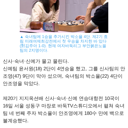
▲ 숙녀팀에 1승을 추가시킨 박소율 4단. 제2기 효
림 미래여제최강전에서 첫 우승을 차지한 바 있다
(對김주아 1-0). 현재 여자바둑리그 부안붉은노을
팀의 2지명이다.
신사·숙녀·신예가 물고 물린다.
신예팀 윤서원(18) 2단이 4연승을 했고, 그를 신사팀의 안
조영(47) 9단이 막아 섰으며, 숙녀팀의 박소율(22) 4단이
안조영을 막았다.
제20기 지지옥션배 신사·숙녀·신예 연승대항전 10국이
16일 서울 성동구 마장로 바둑TV스튜디오에서 펼쳐 숙녀
팀 네 번째 주자 박소율이 안조영에게 180수 만에 백으로
불계승했다.