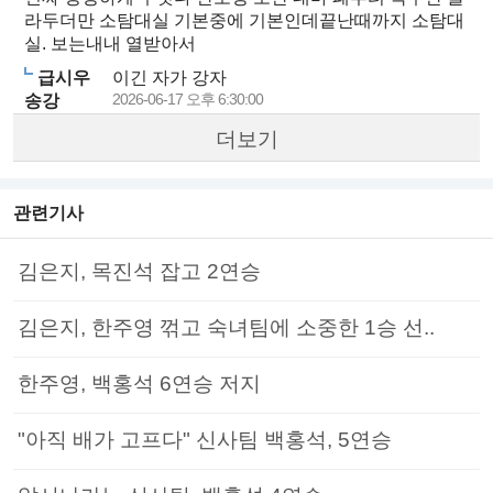
라두더만 소탐대실 기본중에 기본인데끝난때까지 소탐대
실. 보는내내 열받아서
급시우
이긴 자가 강자
2026-06-17 오후 6:30:00
송강
더보기
관련기사
김은지, 목진석 잡고 2연승
김은지, 한주영 꺾고 숙녀팀에 소중한 1승 선..
한주영, 백홍석 6연승 저지
"아직 배가 고프다" 신사팀 백홍석, 5연승