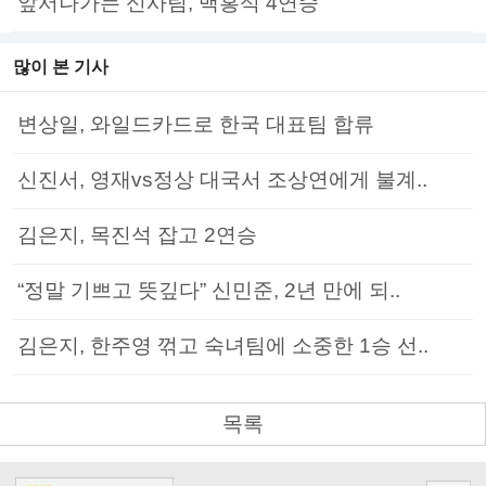
앞서나가는 신사팀, 백홍석 4연승
많이 본 기사
변상일, 와일드카드로 한국 대표팀 합류
신진서, 영재vs정상 대국서 조상연에게 불계..
김은지, 목진석 잡고 2연승
“정말 기쁘고 뜻깊다” 신민준, 2년 만에 되..
김은지, 한주영 꺾고 숙녀팀에 소중한 1승 선..
목록