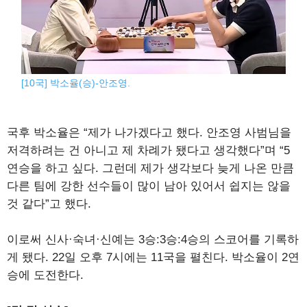
[10국] 박소율(승)-안조영.
국후 박소율은 “제가 나가겠다고 했다. 안조영 사범님을
저격하려는 건 아니고 제 차례가 됐다고 생각했다”며 “5
연승을 하고 싶다. 그런데 제가 생각보다 늦게 나온 만큼
다른 팀에 강한 선수들이 많이 남아 있어서 쉽지는 않을
것 같다”고 했다.
이로써 신사·숙녀·신예는 3승:3승:4승의 스코어를 기록하
게 됐다. 22일 오후 7시에는 11국을 펼친다. 박소율이 2연
승에 도전한다.