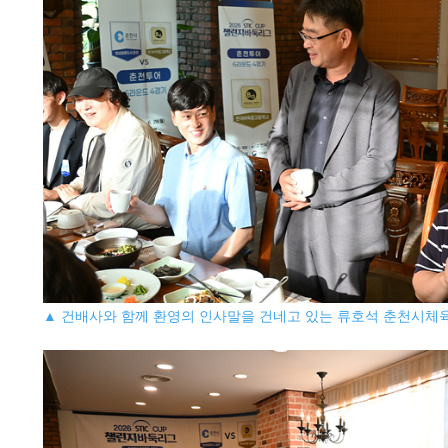
▲ 건배사와 함께 환영의 인사말을 건네고 있는 류호석 춘천시체