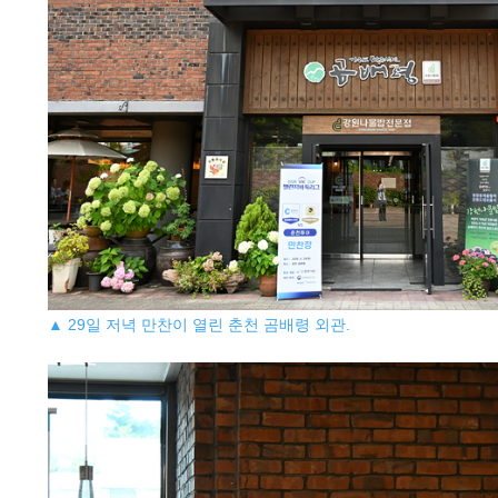
▲ 29일 저녁 만찬이 열린 춘천 곰배령 외관.