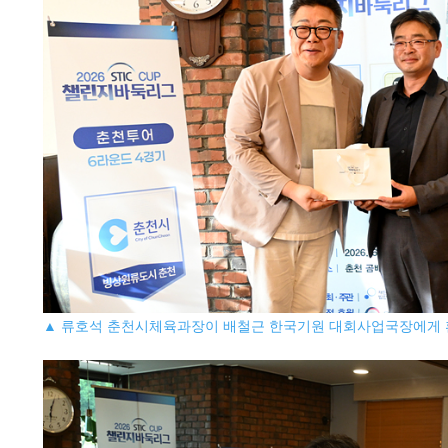
▲ 류호석 춘천시체육과장이 배철근 한국기원 대회사업국장에게 