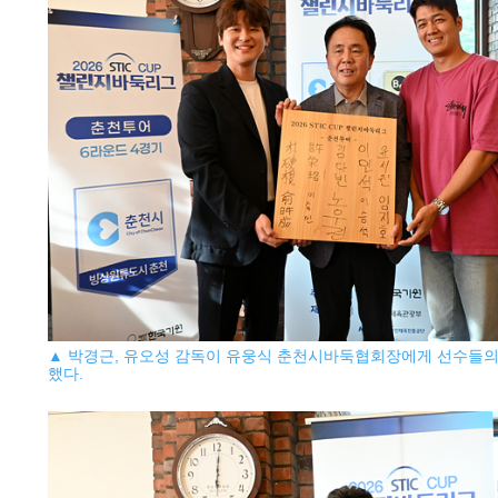
▲ 박경근, 유오성 감독이 유웅식 춘천시바둑협회장에게 선수들의
했다.