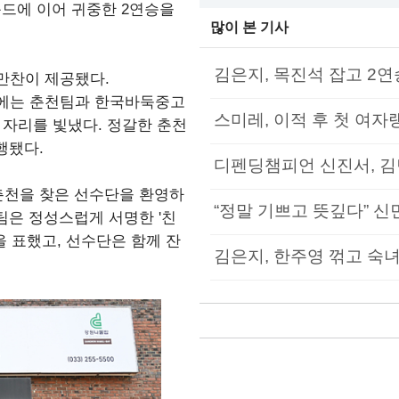
운드에 이어 귀중한 2연승을
많이 본 기사
김은지, 목진석 잡고 2연
만찬이 제공됐다.
찬에는 춘천팀과 한국바둑중고
스미레, 이적 후 첫 여자
 자리를 빛냈다. 정갈한 춘천
행됐다.
디펜딩챔피언 신진서, 김
춘천을 찾은 선수단을 환영하
“정말 기쁘고 뜻깊다” 신민
팀은 정성스럽게 서명한 '친
 표했고, 선수단은 함께 잔
김은지, 한주영 꺾고 숙녀