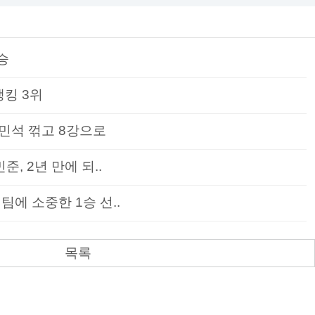
승
랭킹 3위
민석 꺾고 8강으로
준, 2년 만에 되..
팀에 소중한 1승 선..
목록