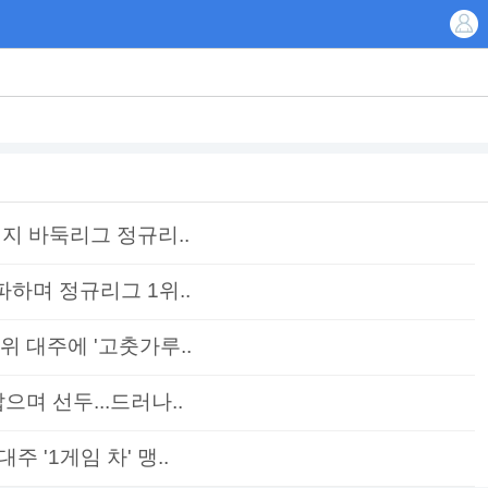
린지 바둑리그 정규리..
파하며 정규리그 1위..
위 대주에 '고춧가루..
으며 선두...드러나..
 '1게임 차' 맹..