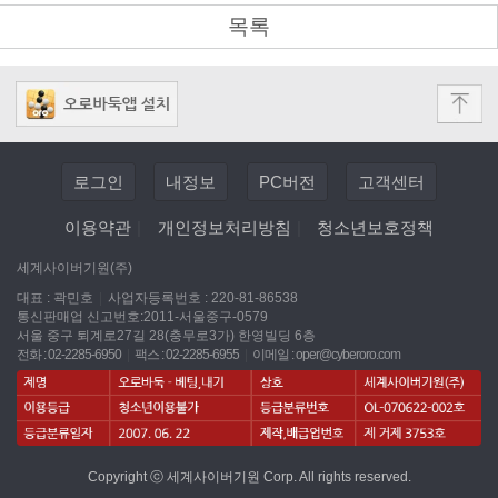
목록
로그인
내정보
PC버전
고객센터
이용약관
|
개인정보처리방침
|
청소년보호정책
세계사이버기원(주)
대표 : 곽민호
|
사업자등록번호 : 220-81-86538
통신판매업 신고번호:2011-서울중구-0579
서울 중구 퇴계로27길 28(충무로3가) 한영빌딩 6층
전화 : 02-2285-6950
|
팩스 : 02-2285-6955
|
이메일 :
oper@cyberoro.com
Copyright ⓒ 세계사이버기원 Corp. All rights reserved.