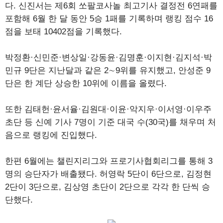
다. 신진서는 제6회 쏘팔코사놀 최고기사 결정전 6연패를
포함해 6월 한 달 동안 5승 1패를 기록하며 랭킹 점수 16
점을 보태 10402점을 기록했다.
박정환·신민준·변상일·강동윤·김명훈·이지현·김지석·박
민규 9단은 지난달과 같은 2∼9위를 유지했고, 안성준 9
단은 한 계단 상승한 10위에 이름을 올렸다.
또한 김태헌·윤서율·김원대·이윤·악지우·이서영·이우주
초단 등 신예 기사 7명이 기준 대국 수(30국)를 채우며 처
음으로 랭킹에 진입했다.
한편 6월에는 챌린지리그와 프로기사협회리그를 통해 3
명의 승단자가 배출됐다. 허영락 5단이 6단으로, 김정현
2단이 3단으로, 김상영 초단이 2단으로 각각 한 단씩 승
단했다.