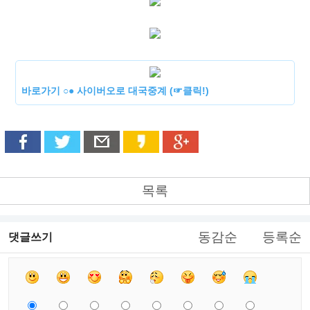
바로가기 ○● 사이버오로 대국중계 (☞클릭!)
목록
동감순
등록순
댓글쓰기