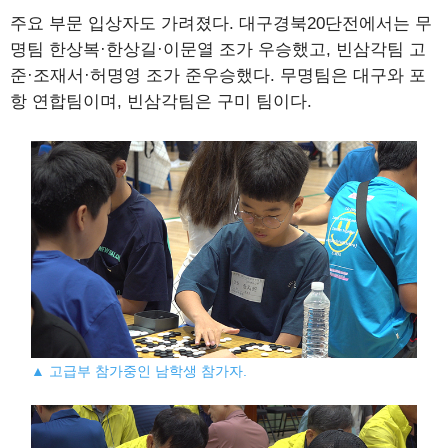
주요 부문 입상자도 가려졌다. 대구경북20단전에서는 무
명팀 한상복·한상길·이문열 조가 우승했고, 빈삼각팀 고
준·조재서·허명영 조가 준우승했다. 무명팀은 대구와 포
항 연합팀이며, 빈삼각팀은 구미 팀이다.
▲ 고급부 참가중인 남학생 참가자.