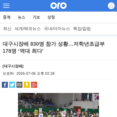
최신
세계/해외뉴스
국내/아마뉴스
특집/칼럼
대구시장배 830명 참가 성황…저학년초급부
178명 ‘역대 최다’
[대구시장배]
오로IN
2026-07-06 오후 02:28
|