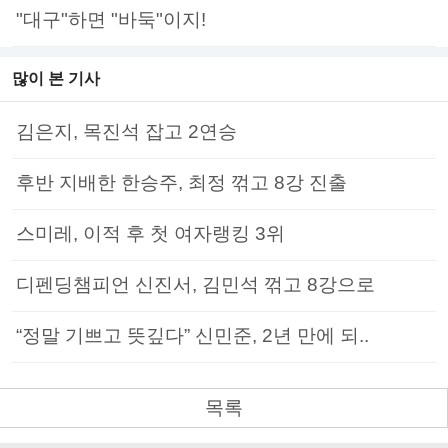
"대구"하면 "바둑"이지!
많이 본 기사
김은지, 목진석 잡고 2연승
후반 지배한 한승주, 최정 꺾고 8강 진출
스미레, 이적 후 첫 여자랭킹 3위
디펜딩챔피언 신진서, 김민석 꺾고 8강으로
“정말 기쁘고 뜻깊다” 신민준, 2년 만에 되..
목록