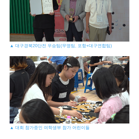
▲ 대구경북20단전 우승팀(무명팀, 포항+대구연합팀)
▲ 대회 참가중인 여학생부 참가 어린이들