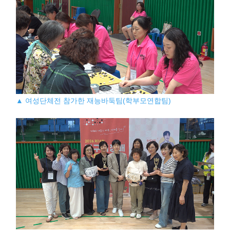
▲ 여성단체전 참가한 재능바둑팀(학부모연합팀)