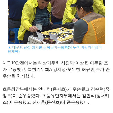
▲ 대구10단전 참가한 군위군바둑협회(연두색 바람막이점퍼
단체복)
대구10단전에서는 태상기우회 시진태·이상윤·이두환 조
가 우승했고, 복현기우회A 강지성·오우현·허규빈 조가 준
우승을 차지했다.
초등최강부에서는 안태하(용지초)가 우승했고 김수혁(중
앙초)이 준우승했다. 초등유단자부에서는 김민석(성서키
즈)이 우승했고 진재훈(동신초)이 준우승했다.