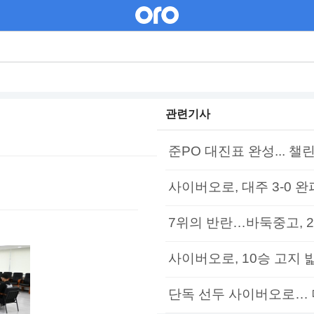
관련기사
준PO 대진표 완성... 챌
사이버오로, 대주 3-0 완
7위의 반란…바둑중고, 2
사이버오로, 10승 고지 밟
단독 선두 사이버오로… 대주