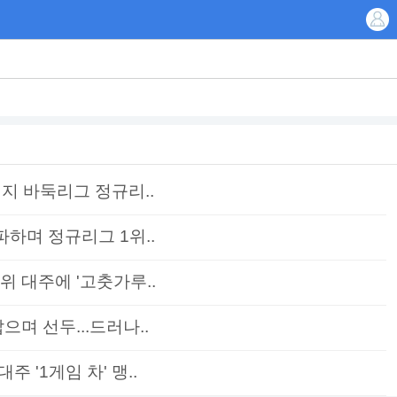
린지 바둑리그 정규리..
파하며 정규리그 1위..
위 대주에 '고춧가루..
으며 선두...드러나..
 '1게임 차' 맹..