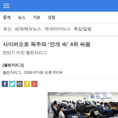
최신
세계/해외뉴스
국내/아마뉴스
특집/칼럼
사이버오로 독주와 ‘안개 속’ 4위 싸움
전반기 마친 챌린지리그
[챌린지리그]
챌린지리그
2026-07-06 오후 03:54
|