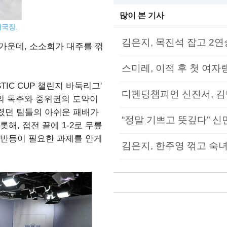
많이 본 기사
대국장.
김은지, 목진석 잡고 2연
가운데, 소소회가 대주를 꺾
스미레, 이적 후 첫 여자
TIC CUP 챌린지 바둑리그'
디펜딩챔피언 신진서, 김
의 독주와 중위권의 도약이
렸던 팀들의 아쉬운 패배가
“정말 기쁘고 뜻깊다” 신민
, 접전 끝에 1-2로 무릎
반등이 필요한 과제를 안게
김은지, 한주영 꺾고 숙녀