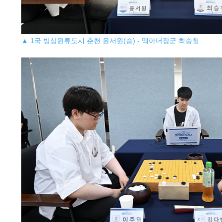
▲ 1국 빙상원류도시 춘천 윤서원(승) - 맥아더장군 최승철