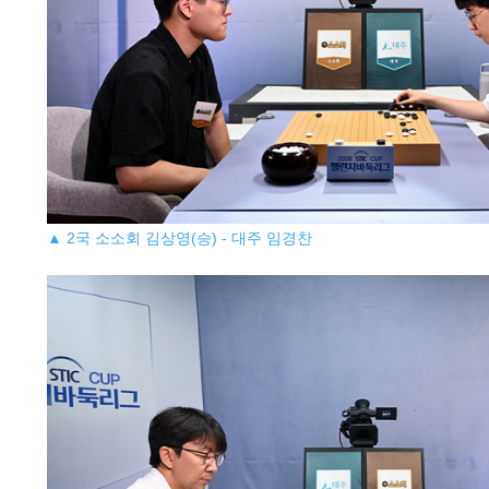
▲ 2국 소소회 김상영(승) - 대주 임경찬