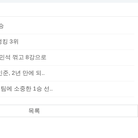
승
랭킹 3위
민석 꺾고 8강으로
준, 2년 만에 되..
팀에 소중한 1승 선..
목록