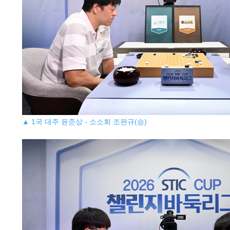
▲ 1국 대주 윤준상 - 소소회 조완규(승)