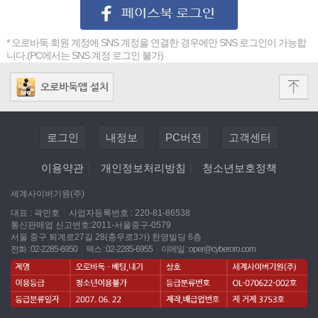
* 오로바둑 회원 계정에 SNS 계정을 연결한 경우에만 SNS 로그인이 가능합
니다.(PC에서는 SNS 계정 로그인 불가)
로그인
내정보
PC버전
고객센터
이용약관
|
개인정보처리방침
|
청소년보호정책
세계사이버기원(주)
대표 : 곽민호
|
사업자등록번호 : 220-81-86538
통신판매업 신고번호:2011-서울중구-0579
서울 중구 퇴계로27길 28(충무로3가) 한영빌딩 6층
전화 : 02-2285-6950
|
팩스 : 02-2285-6955
|
이메일 :
oper@cyberoro.com