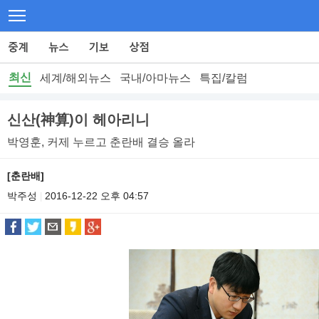
최신
세계/해외뉴스
국내/아마뉴스
특집/칼럼
신산(神算)이 헤아리니
박영훈, 커제 누르고 춘란배 결승 올라
[춘란배]
박주성
2016-12-22 오후 04:57
|