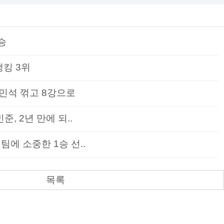
승
랭킹 3위
민석 꺾고 8강으로
준, 2년 만에 되..
팀에 소중한 1승 선..
목록