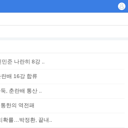
민준 나란히 8강 ..
란배 16강 합류
둑, 춘란배 통산 ..
 통한의 역전패
승리확률…박정환, 끝내..