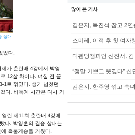
많이 본 기사
김은지, 목진석 잡고 2연
승 상대
스미레, 이적 후 첫 여자
없었다.
디펜딩챔피언 신진서, 김
 커제가 춘란배 4강에서 박영
“정말 기쁘고 뜻깊다” 신민
로 12살 차이다. 며칠 전 끝
-1로 꺾였다. 생기 넘쳤던
김은지, 한주영 꺾고 숙녀
생겼다. 바둑계 시간은 다시 거
열린 제11회 춘란배 4강에
올랐다. 박영훈의 결승 상대는
만에 흑불계승을 거뒀다.