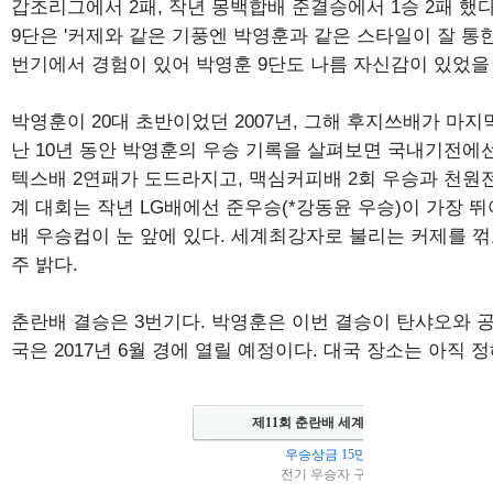
갑조리그에서 2패, 작년 몽백합배 준결승에서 1승 2패 했
9단은 '커제와 같은 기풍엔 박영훈과 같은 스타일이 잘 통한
번기에서 경험이 있어 박영훈 9단도 나름 자신감이 있었을 
박영훈이 20대 초반이었던 2007년, 그해 후지쓰배가 마지
난 10년 동안 박영훈의 우승 기록을 살펴보면 국내기전에선
텍스배 2연패가 도드라지고, 맥심커피배 2회 우승과 천원전
계 대회는 작년 LG배에선 준우승(*강동윤 우승)이 가장 
배 우승컵이 눈 앞에 있다. 세계최강자로 불리는 커제를 꺾
주 밝다.
춘란배 결승은 3번기다. 박영훈은 이번 결승이 탄샤오와 
국은 2017년 6월 경에 열릴 예정이다. 대국 장소는 아직 