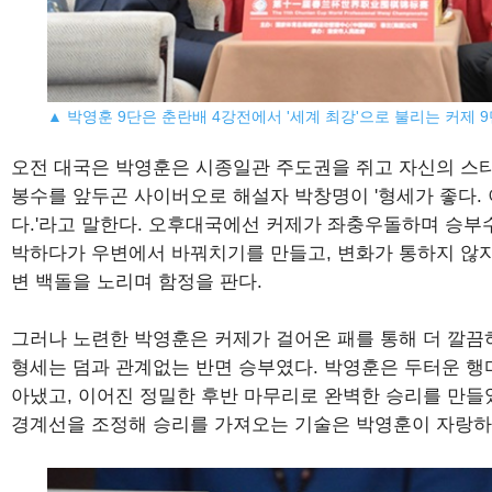
▲ 박영훈 9단은 춘란배 4강전에서 '세계 최강'으로 불리는 커제 
오전 대국은 박영훈은 시종일관 주도권을 쥐고 자신의 스타일
봉수를 앞두곤 사이버오로 해설자 박창명이 '형세가 좋다. 
다.'라고 말한다. 오후대국에선 커제가 좌충우돌하며 승부수
박하다가 우변에서 바꿔치기를 만들고, 변화가 통하지 않
변 백돌을 노리며 함정을 판다.
그러나 노련한 박영훈은 커제가 걸어온 패를 통해 더 깔끔
형세는 덤과 관계없는 반면 승부였다. 박영훈은 두터운 행
아냈고, 이어진 정밀한 후반 마무리로 완벽한 승리를 만들
경계선을 조정해 승리를 가져오는 기술은 박영훈이 자랑하