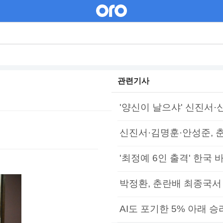
관련기사
'양신이 날으샤' 신진서·신
신진서·김명훈·안성준, 춘
'최정예 6인 출격' 한국 바
박정환, 춘란배 최종국서
AI도 포기한 5% 아래 