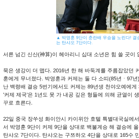
▲ 박영훈 9단이 춘란배 우승을 노린다! 결
는 탄샤오 7단이다.
서른 넘긴 신산(神算)이 헤아리니 십대 소년은 힘 쓸 곳이 
묵은 생강이 더 맵다. 2016년 한 해 바둑계를 주름잡았던
훈에게 무너졌다. 박영훈과 커제는 둘 다 소띠(85년ㆍ97년)
난 백령배 결승 5번기에서도 커제는 89년생 천야오예에게 3
'커제 제국'은 1년도 못 가 내공 깊은 형들에 의해 균열이 
꾸로 흐른다.
22일 중국 장쑤성 화이안시 카이위안 호텔 특별대국실에서 
서 박영훈 9단이 커제 9단을 상대로 백불계승 해 결승에 
탄샤오 7단이다. 탄샤오는 구쯔하오 4단을 상대로 165수 