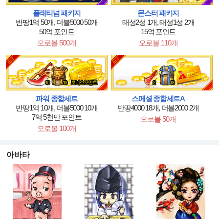
플래티넘 패키지
몬스터 패키지
반땅1억 50개, 더블5000 50개
태성2성 1개, 태성1성 2개
50억 포인트
15억 포인트
오로볼 500개
오로볼 110개
파워 종합세트
스페셜 종합세트A
반땅1억 10개, 더블5000 10개
반땅4000 18개, 더블2000 2개
7억 5천만 포인트
오로볼 50개
오로볼 100개
아바타