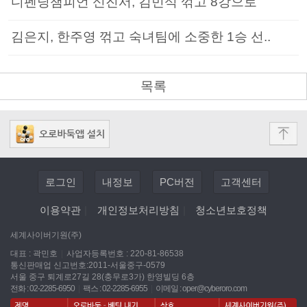
디펜딩챔피언 신진서, 김민석 꺾고 8강으로
김은지, 한주영 꺾고 숙녀팀에 소중한 1승 선..
목록
로그인
내정보
PC버전
고객센터
이용약관
|
개인정보처리방침
|
청소년보호정책
세계사이버기원(주)
대표 : 곽민호
|
사업자등록번호 : 220-81-86538
통신판매업 신고번호:2011-서울중구-0579
서울 중구 퇴계로27길 28(충무로3가) 한영빌딩 6층
전화 : 02-2285-6950
|
팩스 : 02-2285-6955
|
이메일 :
oper@cyberoro.com