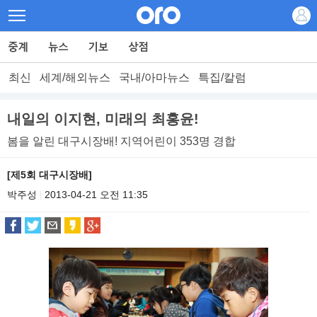
최신
세계/해외뉴스
국내/아마뉴스
특집/칼럼
내일의 이지현, 미래의 최홍윤!
봄을 알린 대구시장배! 지역어린이 353명 경합
[제5회 대구시장배]
박주성
2013-04-21 오전 11:35
|