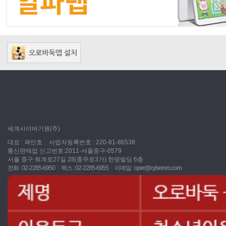
세계사이버기원(주)
대표 : 곽민호
|
사업자등록번호 : 220-81-86538
통신판매업 신고번호:2011-서울중구-0579
서울 중구 퇴계로27길 28(충무로3가) 한영빌딩 6층
전화 : 02-2285-6950
|
팩스 : 02-2285-6955
|
이메일 :
oper@cyberoro.com