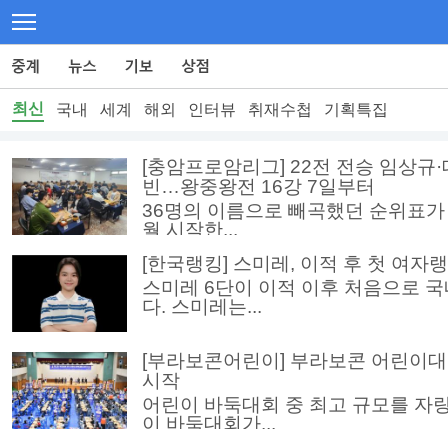
최신
국내
세계
해외
인터뷰
취재수첩
기획특집
[충암프로암리그] 22전 전승 임상규
빈…왕중왕전 16강 7일부터
36명의 이름으로 빼곡했던 순위표가 
월 시작한...
[한국랭킹] 스미레, 이적 후 첫 여자랭
스미레 6단이 이적 이후 처음으로 국
다. 스미레는...
[부라보콘어린이] 부라보콘 어린이대회
시작
어린이 바둑대회 중 최고 규모를 자
이 바둑대회가...