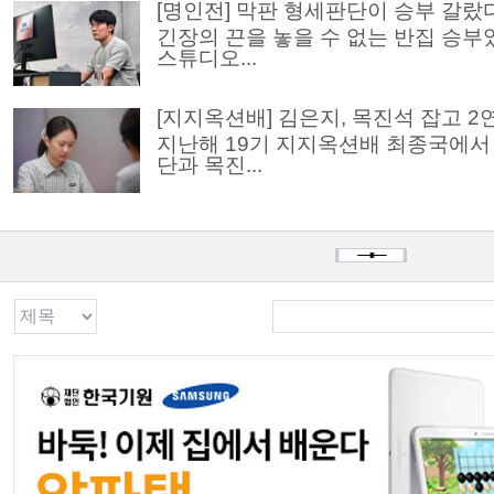
[명인전] 막판 형세판단이 승부 갈랐
긴장의 끈을 놓을 수 없는 반집 승부였
스튜디오...
[지지옥션배] 김은지, 목진석 잡고 2
지난해 19기 지지옥션배 최종국에서 
단과 목진...