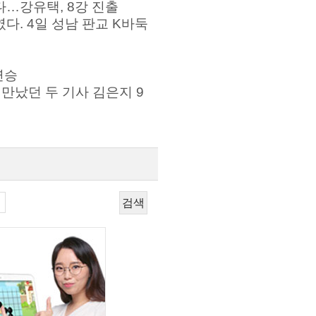
다…강유택, 8강 진출
다. 4일 성남 판교 K바둑
연승
만났던 두 기사 김은지 9