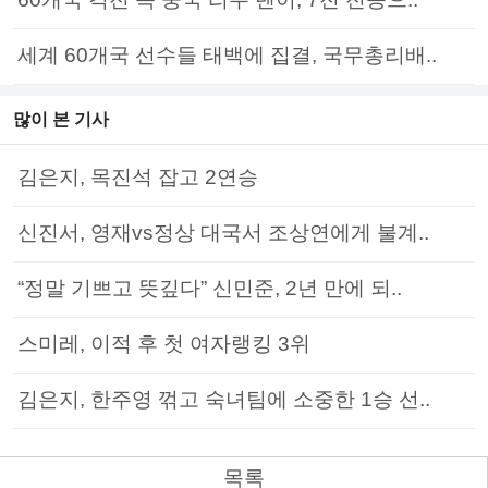
세계 60개국 선수들 태백에 집결, 국무총리배..
많이 본 기사
김은지, 목진석 잡고 2연승
신진서, 영재vs정상 대국서 조상연에게 불계..
“정말 기쁘고 뜻깊다” 신민준, 2년 만에 되..
스미레, 이적 후 첫 여자랭킹 3위
김은지, 한주영 꺾고 숙녀팀에 소중한 1승 선..
목록