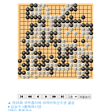
▲ 제16회 국무총리배 세계바둑선수권 결승
● 김승구 ○황쿼에시엔
238수 흑불계승