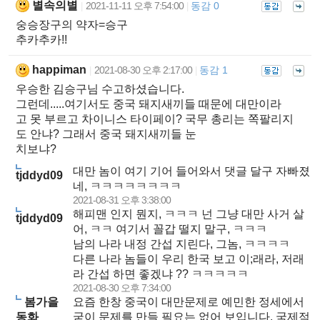
별속의별
2021-11-11 오후 7:54:00
동감 0
|
|
숭승장구의 약자=승구
추카추카!!
happiman
2021-08-30 오후 2:17:00
동감 1
|
|
우승한 김승구님 수고하셨습니다.
그런데.....여기서도 중국 돼지새끼들 때문에 대만이라
고 못 부르고 차이니스 타이페이? 국무 총리는 쪽팔리지
도 안냐? 그래서 중국 돼지새끼들 눈
치보냐?
대만 놈이 여기 기어 들어와서 댓글 달구 자빠졌
tjddyd09
네, ㅋㅋㅋㅋㅋㅋㅋㅋ
2021-08-31 오후 3:38:00
해피맨 인지 뭔지, ㅋㅋㅋ 넌 그냥 대만 사거 살
tjddyd09
어, ㅋㅋ 여기서 꼴갑 떨지 말구, ㅋㅋㅋ
남의 나라 내정 간섭 지린다, 그놈, ㅋㅋㅋㅋ
다른 나라 놈들이 우리 한국 보고 이;래라, 저래
라 간섭 하면 좋겠냐 ?? ㅋㅋㅋㅋㅋ
2021-08-30 오후 7:34:00
봄가을
요즘 한창 중국이 대만문제로 예민한 정세에서
동화
굳이 문제를 만들 필요는 없어 보입니다. 국제적